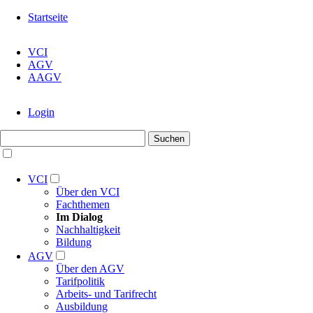
Navigation
Startseite
überspringen
Navigation
VCI
überspringen
AGV
AAGV
Navigation
Login
überspringen
Suchbegriffe
Suchen
Navigation
überspringen
VCI
Über den VCI
Fachthemen
Im Dialog
Nachhaltigkeit
Bildung
AGV
Über den AGV
Tarifpolitik
Arbeits- und Tarifrecht
Ausbildung