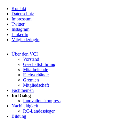
Kontakt
Datenschutz
Impressum
Twitter
Instagram
LinkedIn
Mitgliederlogin
Navigation
Über den VCI
überspringen
Vorstand
Geschäftsführung
Mitarbeitende
Fachverbände
Gremien
Mitgliedschaft
Fachthemen
Im Dialog
Innovationskongress
Nachhaltigkeit
RC-Landessieger
Bildung