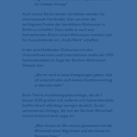
Art Umkehr-Prinzip“.
Auch müsse Berlin wieder attraktiver werden für
internationale Fachkräfte. Hier sei einer der
wichtigsten Punkte der bezahlbare Wohnraum in
Berlin zu schaffen. Dazu wolle er auch aus
leerstehenden Büros neuen Wohnraum machen und
für Auszubildende ein „Azubi-Werk“ schaffen.
In der anschließenden Diskussion mit den
Unternehmerinnen und Unternehmen stellte der SPD-
Spitzenkandidat im Zuge der Berliner Wohnraum-
Debatte klar:
„Mit mir wird es keine Enteignungen geben. Und
ich unterschreibe auch keinen Koalitionsvertrag,
in dem das steht.“
Beim Thema Ausbildungsplatzumlage, die ab 1.
Januar 2028 greifen soll, äußerte sich Spitzenkandidat
Steffen Krach allerdings weniger deutlich. Zu der
umstrittenen Umlage, die von der Berliner Wirtschaft
massiv kritisiert wird, sagte er:
„Mein Ansatz ist: Wir müssen gemeinsam mit der
Wirtschaft einen Weg finden und das Ganze im
Konsens lösen.“