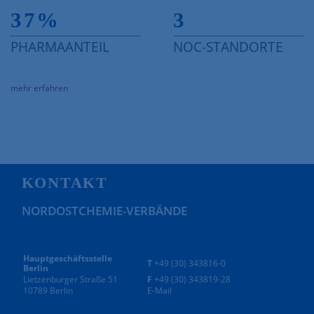
37
%
3
PHARMAANTEIL
NOC-STANDORTE
mehr erfahren
KONTAKT
NORDOSTCHEMIE-VERBÄNDE
Hauptgeschäftsstelle
T
+49 (30) 343816-0
Berlin
Lietzenburger Straße 51
F
+49 (30) 343819-28
10789 Berlin
E-Mail