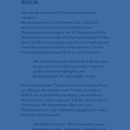
BERLIN
Wie will die Berliner SPD den Industriestandort
stärken?
Bei Vertreterinnen und Vertretern der chemisch-
pharmazeutischen Industrie im Rahmen der
Mitgliederversammlungen von VCI Nordost und AGV
Nordostchemie wirbt der SPD-Spitzenkandidat Steffen
Krach für Bürokratieabbau, schnellere Verwaltung und
mehr Planungssicherheit für Unternehmen. Bei der
Ausbildungsplatzumlage bleibt er zurückhaltend.
„Wir wollen eine starke Wirtschaft in Berlin, denn
wie gut sich unsere Stadt entwickelt, hängt von
unserer Innovationsfähigkeit und
Wirtschaftskraft ab“, sagte Steffen Krach.
Ein entscheidendes Thema seines Zehn-Punkte-Plans
sei: Weniger Bürokratie, mehr Tempo. So wolle er
ähnlich wie in Baden-Württemberg und Nordrhein-
Westfalen ein „Effizienzgesetz“ auf den Weg bringen.
Das Prinzip: Alle bestehenden Berichts- und
Dokumentations- und Aufbewahrungspflichten sollen
bis Mitte 2028 auslaufen.
„Die Beibehaltung der Pflicht muss dann genau
begründet werden“, betonte er. „Es ist also eine